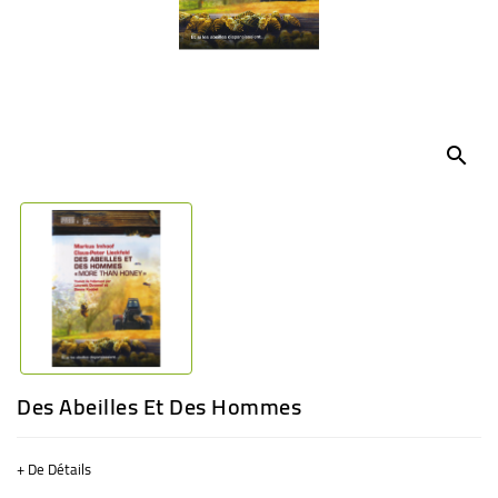
BÉBÉ
CULTUREL
search
Des Abeilles Et Des Hommes
+ De Détails