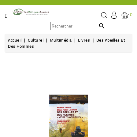
CATÉGORIE
0
PROMOS

Accueil
Culturel
Multimédia
Livres
Des Abeilles Et
ÉPICERIE
Des Hommes
THÉ,
CAFÉ
&
BOISSON
HYGIÈNE
SOINS
SANTÉ
BIEN-
ÊTRE