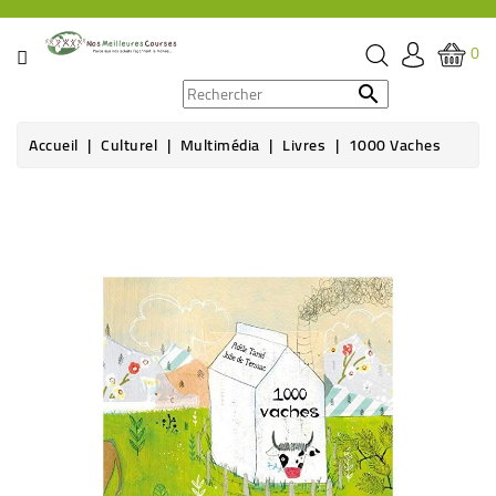
CATÉGORIE
0
PROMOS

Accueil
Culturel
Multimédia
Livres
1000 Vaches
ÉPICERIE
THÉ,
CAFÉ
&
BOISSON
HYGIÈNE
SOINS
SANTÉ
BIEN-
ÊTRE