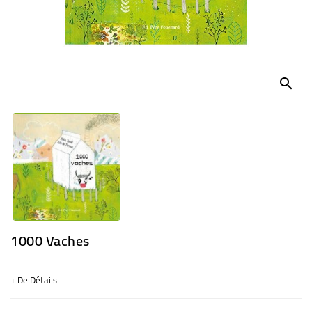
BÉBÉ
CULTUREL
search
1000 Vaches
+ De Détails