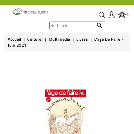
CATÉGORIE
0
PROMOS

Accueil
Culturel
Multimédia
Livres
L'âge De Faire -
ÉPICERIE
Juin 2021
THÉ,
CAFÉ
&
BOISSON
HYGIÈNE
SOINS
SANTÉ
BIEN-
ÊTRE