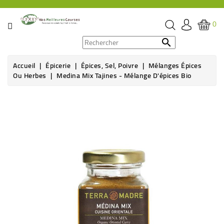
CATÉGORIE
0
PROMOS

Accueil
Épicerie
Épices, Sel, Poivre
Mélanges Épices
ÉPICERIE
Ou Herbes
Medina Mix Tajines - Mélange D'épices Bio
THÉ,
CAFÉ
&
BOISSON
HYGIÈNE
SOINS
SANTÉ
BIEN-
ÊTRE