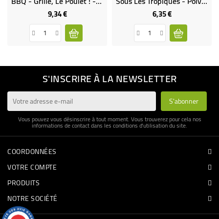
BBQ - Grillé, Le Poulet ! - My French Rubs Bio
Sous Les Tropiques - Poivres, Cardamone & Cie Bio
9,34 €
6,35 €
Prix
Prix
S'INSCRIRE À LA NEWSLETTER
Vous pouvez vous désinscrire à tout moment. Vous trouverez pour cela nos
informations de contact dans les conditions d'utilisation du site.
COORDONNÉES
VOTRE COMPTE
PRODUITS
NOTRE SOCIÉTÉ