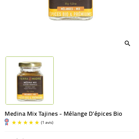
BÉBÉ
CULTUREL
search
Medina Mix Tajines - Mélange D'épices Bio