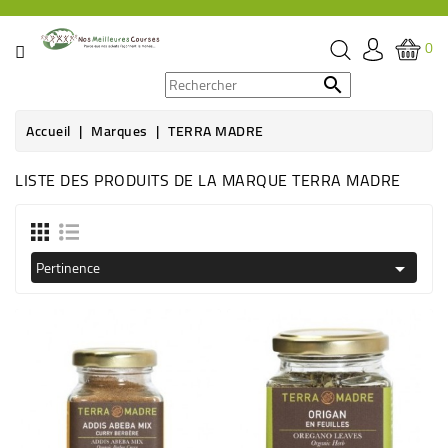
CATÉGORIE
0
PROMOS

Accueil
Marques
TERRA MADRE
ÉPICERIE
LISTE DES PRODUITS DE LA MARQUE TERRA MADRE
THÉ,
CAFÉ
&
BOISSON
Pertinence

HYGIÈNE
SOINS
SANTÉ
BIEN-
ÊTRE