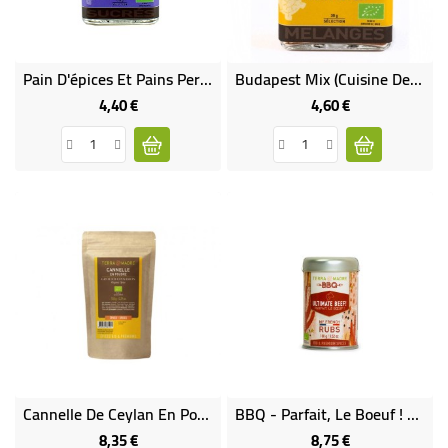
Pain D'épices Et Pains Perdus - Mélange D'épices Bio Pour Biscuits, Pâtisseries, Tartes, Gâteaux De Noël'
Budapest Mix (cuisine De L'Est) - Mélange D'épices Bio Pour Ragoûts Et Goulashs, Spaghettis À La Sauce Tomate.
4,40 €
4,60 €
Prix
Prix
Cannelle De Ceylan En Poudre Bio (150 G)
BBQ - Parfait, Le Boeuf ! - My French Rubs Bio
8,35 €
8,75 €
Prix
Prix