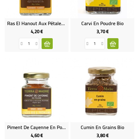
Ras El Hanout Aux Pétales De Rose - Mélange D'épices Bio Pour Couscous, Tajines Ou Légumes À L'orientale
Carvi En Poudre Bio
4,20 €
3,70 €
Prix
Prix
Piment De Cayenne En Poudre Bio
Cumin En Grains Bio
4,60 €
3,80 €
Prix
Prix