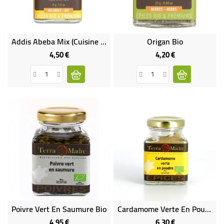
BÉBÉ
CULTUREL
Addis Abeba Mix (cuisine Berbère Éthiopienne) - Mélange D'épices Bio Pour Pour Lentilles, Ratatouilles, Volailles Et Ragoûts
Origan Bio
4,50 €
4,20 €
Prix
Prix
Poivre Vert En Saumure Bio
Cardamome Verte En Poudre Bio
4,95 €
6,30 €
Prix
Prix