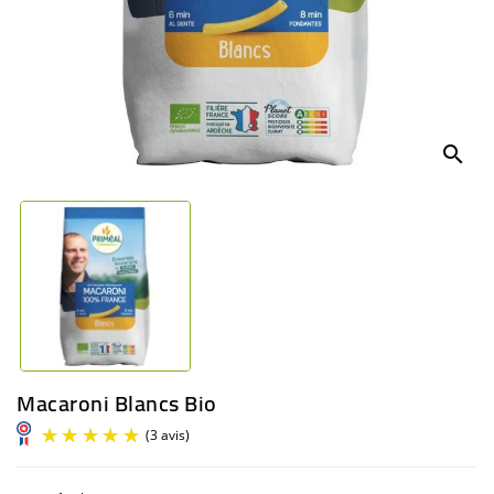
BÉBÉ
CULTUREL
search
Macaroni Blancs Bio