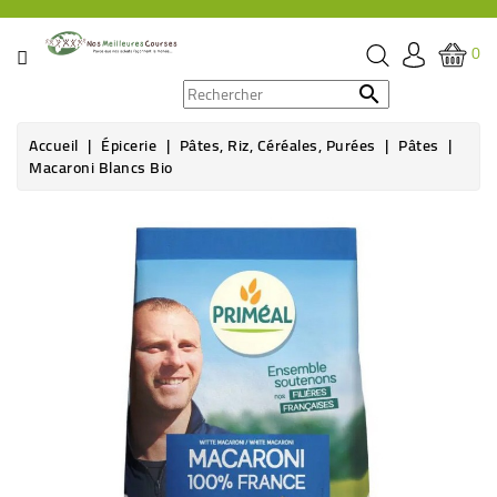
CATÉGORIE
0
PROMOS

Accueil
Épicerie
Pâtes, Riz, Céréales, Purées
Pâtes
ÉPICERIE
Macaroni Blancs Bio
THÉ,
CAFÉ
&
BOISSON
HYGIÈNE
SOINS
SANTÉ
BIEN-
ÊTRE