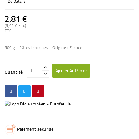
+ De Détails
2,81 €
(5,62 € Kilo)
(3 avis)
TTC
500 g - Pâtes blanches - Origine : France
Ajouter Au Panier
Quantité
Paiement sécurisé