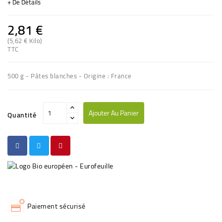
+ De Détails
2,81 €
(5,62 € Kilo)
(4 avis)
TTC
500 g - Pâtes blanches - Origine : France
Ajouter Au Panier
Quantité
Paiement sécurisé