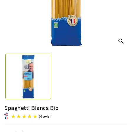
BÉBÉ
CULTUREL
search
Spaghetti Blancs Bio