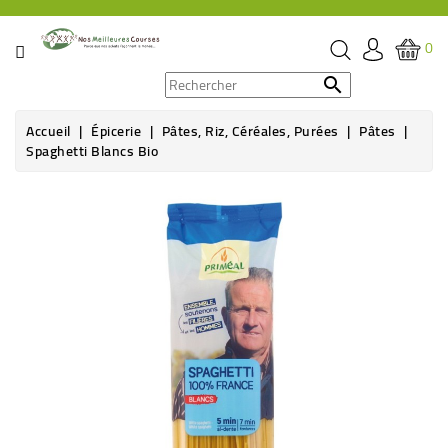
CATÉGORIE
0
PROMOS

Accueil
Épicerie
Pâtes, Riz, Céréales, Purées
Pâtes
ÉPICERIE
Spaghetti Blancs Bio
THÉ,
CAFÉ
&
BOISSON
HYGIÈNE
SOINS
SANTÉ
BIEN-
ÊTRE