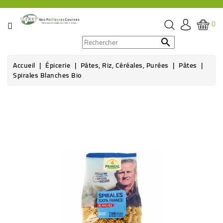
CATÉGORIE
0
PROMOS

Accueil
Épicerie
Pâtes, Riz, Céréales, Purées
Pâtes
ÉPICERIE
Spirales Blanches Bio
THÉ,
CAFÉ
&
BOISSON
HYGIÈNE
SOINS
SANTÉ
BIEN-
ÊTRE