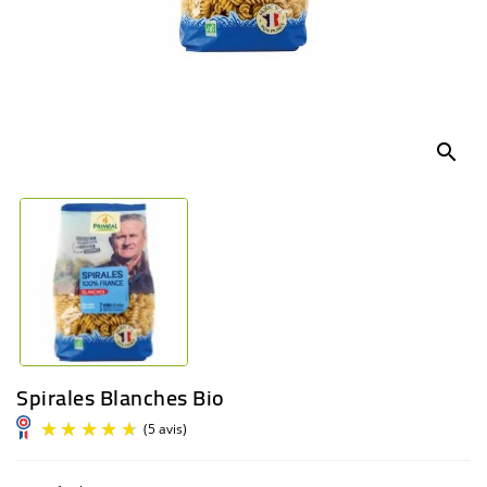
BÉBÉ
CULTUREL
search
Spirales Blanches Bio