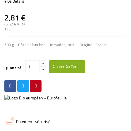
+ De Détails
2,81 €
(5,62 € Kilo)
(5 avis)
TTC
500 g - Pâtes blanches - Torsades, torti - Origine : France
Ajouter Au Panier
Quantité
Paiement sécurisé