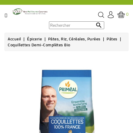
CATÉGORIE
0
PROMOS

Accueil
Épicerie
Pâtes, Riz, Céréales, Purées
Pâtes
ÉPICERIE
Coquillettes Demi-Complètes Bio
THÉ,
CAFÉ
&
BOISSON
HYGIÈNE
SOINS
SANTÉ
BIEN-
ÊTRE