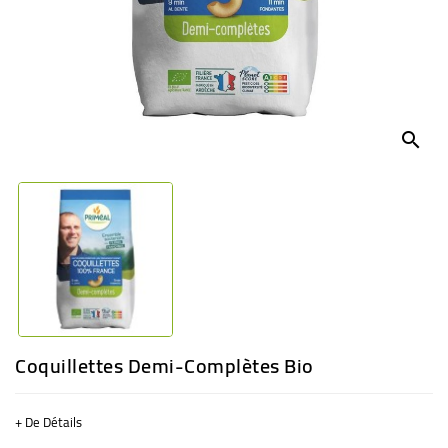
BÉBÉ
CULTUREL
search
Coquillettes Demi-Complètes Bio
+ De Détails