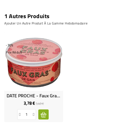
1 Autres Produits
Ajouter Un Autre Produit À La Gamme Hebdomadaire
-30%
Prix Réduit
DATE PROCHE - Faux Gras Aux Canneberges Bio
3,78 €
Prix
Prix
5,40 €
de
base