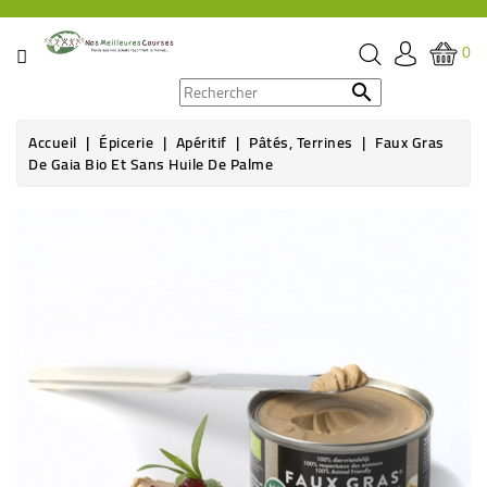
CATÉGORIE
0
PROMOS

Accueil
Épicerie
Apéritif
Pâtés, Terrines
Faux Gras
ÉPICERIE
De Gaia Bio Et Sans Huile De Palme
THÉ,
Rupture de stock
CAFÉ
&
BOISSON
HYGIÈNE
SOINS
SANTÉ
BIEN-
ÊTRE