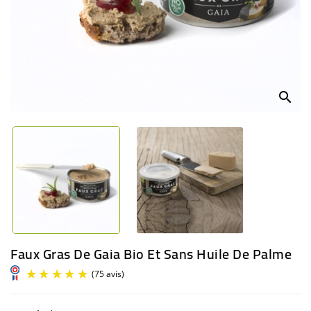
BÉBÉ
CULTUREL
search
Faux Gras De Gaia Bio Et Sans Huile De Palme