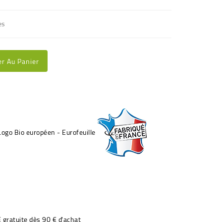
es
er Au Panier
€ gratuite dès 90 € d'achat