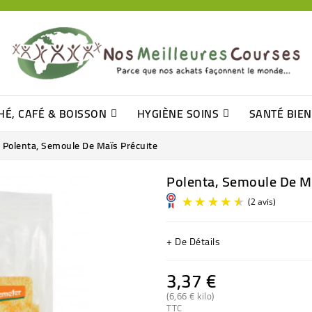
HÉ, CAFÉ & BOISSON
HYGIÈNE SOINS
SANTÉ BIE
Pâtisseries, Moelleux Et Cakes
Sucres En Morceaux, Bûchettes
Barre De Céréales, Pâte D\'amande
Tomates (purée, Coulis, Concentré....)
Levure De Bière Et Germe De Blé
Cotons
Tampo
Shampooin
Polenta, Semoule De Maïs Précuite
Polenta, Semoule De Ma
+ De Détails
3,37 €
(6,66 € kilo)
TTC