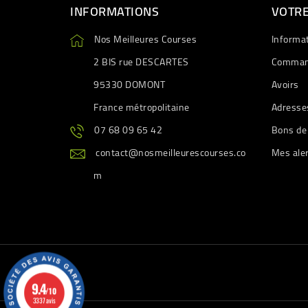
INFORMATIONS
VOTR
Nos Meilleures Courses
Informa
2 BIS rue DESCARTES
Comman
95330 DOMONT
Avoirs
France métropolitaine
Adresse
07 68 09 65 42
Bons de
contact@nosmeilleurescourses.co
Mes ale
m
9.4
/10
3337 avis