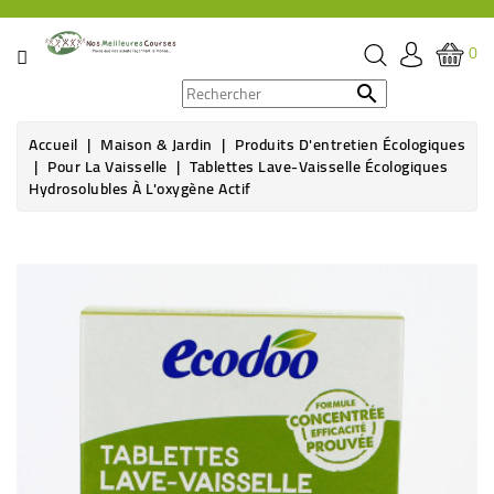
CATÉGORIE
0
PROMOS

Accueil
Maison & Jardin
Produits D'entretien Écologiques
ÉPICERIE
Pour La Vaisselle
Tablettes Lave-Vaisselle Écologiques
Hydrosolubles À L'oxygène Actif
THÉ,
CAFÉ
&
BOISSON
HYGIÈNE
SOINS
SANTÉ
BIEN-
ÊTRE