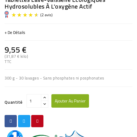
Hydrosolubles À L'oxygène Actif
+ De Détails
9,55 €
(31,87 € kilo)
TTC
(2 avis)
300 g - 30 lavages - Sans phosphates ni posphonates
Ajouter Au Panier
Quantité