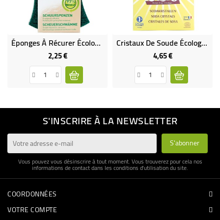
Éponges À Récurer Écologiques
Cristaux De Soude Écologiques
2,25 €
4,65 €
Prix
Prix
S'INSCRIRE À LA NEWSLETTER
Vous pouvez vous désinscrire à tout moment. Vous trouverez pour cela nos
informations de contact dans les conditions d'utilisation du site.
COORDONNÉES
VOTRE COMPTE