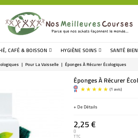
HÉ, CAFÉ & BOISSON
HYGIÈNE SOINS
SANTÉ BIE
Pâtisseries, Moelleux Et Cakes
Sucres En Morceaux, Bûchettes
Barre De Céréales, Pâte D\'amande
Tomates (purée, Coulis, Concentré....)
Levure De Bière Et Germe De Blé
Cotons
Tampo
Shampooin
cologiques
Pour La Vaisselle
Éponges À Récurer Écologiques
Éponges À Récurer Éco
+ De Détails
2,25 €
()
TTC