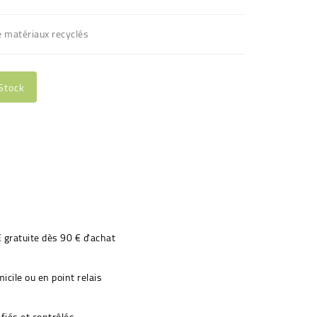
e matériaux recyclés
Stock
€ gratuite dès 90 € d'achat
icile ou en point relais
fiés et contrôlés