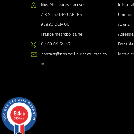
Nos Meilleures Courses
Informa
2 BIS rue DESCARTES
Comman
95330 DOMONT
Avoirs
France métropolitaine
Adresse
07 68 09 65 42
Bons de
contact@nosmeilleurescourses.co
Mes ale
m
9.4
/10
3336 avis