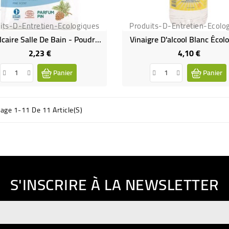
its-D-Entretien-Ecologiques
Produits-D-Entretien-Ecolo
Anticalcaire Salle De Bain - Poudre À Diluer - 20 Gr
Vinaigre D'alcool Blanc Écol
2,23 €
4,10 €
Prix
Prix
Panier
Panier
hage 1-11 De 11 Article(s)
S'INSCRIRE À LA NEWSLETTER