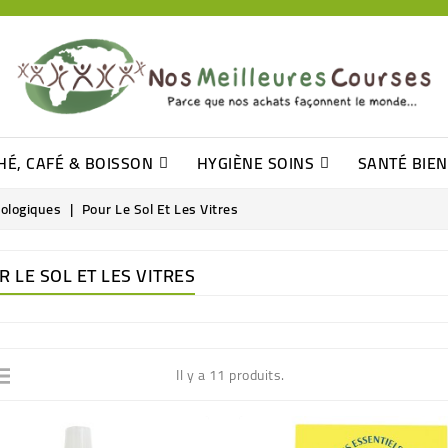
HÉ, CAFÉ & BOISSON
HYGIÈNE SOINS
SANTÉ BIE
Pâtisseries, Moelleux Et Cakes
Sucres En Morceaux, Bûchettes
Barre De Céréales, Pâte D\'amande
Tomates (purée, Coulis, Concentré....)
Levure De Bière Et Germe De Blé
Cotons
Tampo
Shampooin
cologiques
Pour Le Sol Et Les Vitres
 LE SOL ET LES VITRES
Il y a 11 produits.