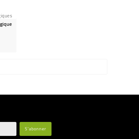
giques
ogique