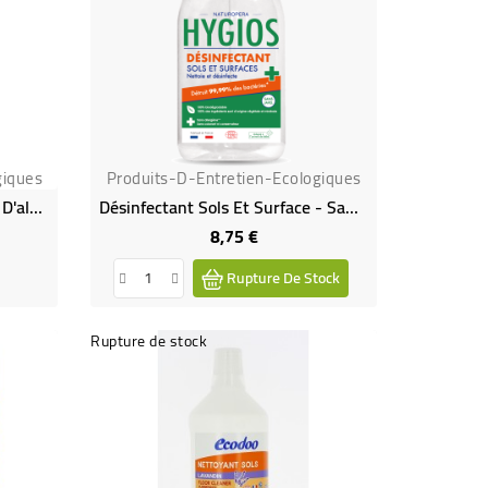
giques
Produits-D-Entretien-Ecologiques
Spray Gel À Base De Vinaigre D'alcool Bio Anticalcaire Détartrant
Désinfectant Sols Et Surface - Sans Javel
8,75 €
Prix
Rupture De Stock
Rupture de stock