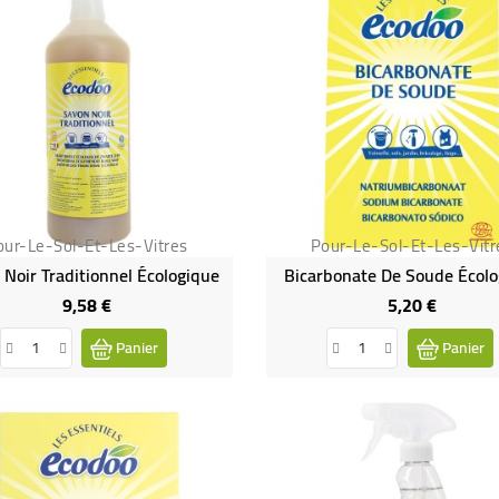
our-Le-Sol-Et-Les-Vitres
Pour-Le-Sol-Et-Les-Vitr
 Noir Traditionnel Écologique
Bicarbonate De Soude Écol
9,58 €
5,20 €
Prix
Prix
Panier
Panier