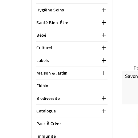
Hygiène Soins

Santé Bien-Être

Bébé

Culturel

Labels

P
Maison & Jardin

Savon
Ekibio
Biodiversité

Catalogue

Pack À Créer
Immunité