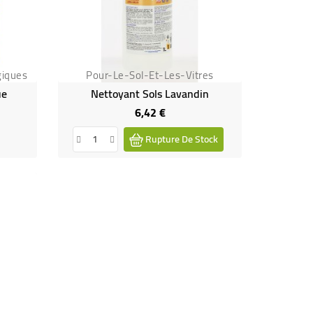
giques
Pour-Le-Sol-Et-Les-Vitres
ue
Nettoyant Sols Lavandin
6,42 €
Prix
Rupture De Stock