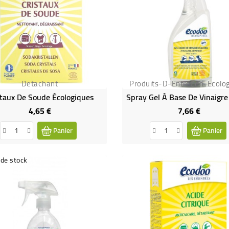
Detachant
Produits-D-Entretien-Ecolo
staux De Soude Écologiques
4,65 €
7,66 €
Prix
Prix
Panier
Panier
de stock