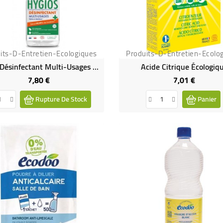
its-D-Entretien-Ecologiques
Produits-D-Entretien-Ecolo
Spray Désinfectant Multi-Usages 100% Végétal
Acide Citrique Écologiq
7,80 €
7,01 €
Prix
Prix
Rupture De Stock
Panier