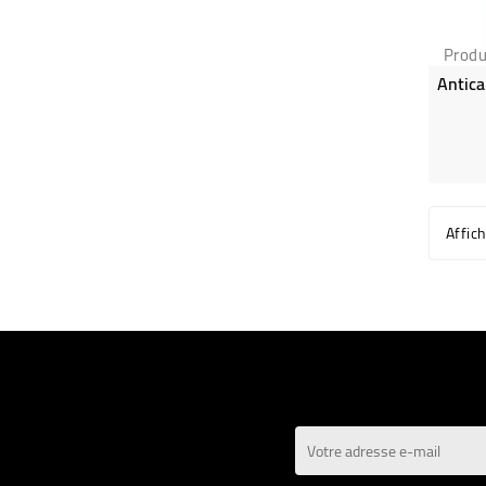
Produ
Affic