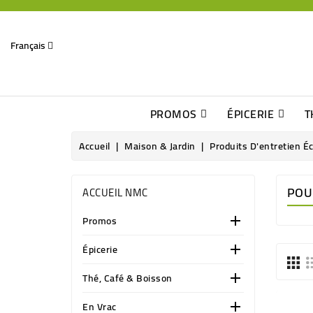
Français
PROMOS
ÉPICERIE
T
Dates Dépassées, Jusqu\'à -70% De Réduction
Découverte De Beaux Produits Au Détour D\'une Bonne Affaire
Sucres & Édulcorants Naturels
Chocolats, Barres & Confiserie
Accueil
Maison & Jardin
Produits D'entretien É
POUR
ACCUEIL NMC
Promos

Épicerie

Thé, Café & Boisson

En Vrac
