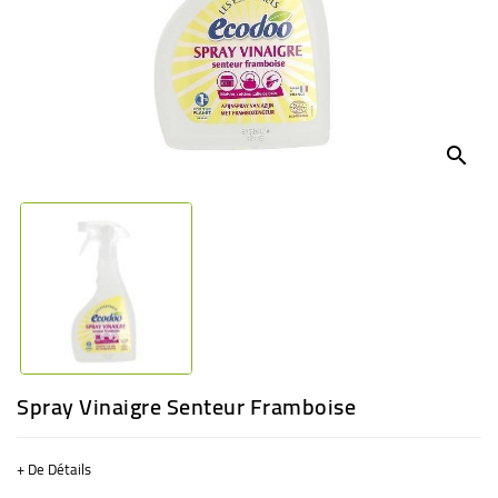
BÉBÉ
CULTUREL
search
Spray Vinaigre Senteur Framboise
+ De Détails