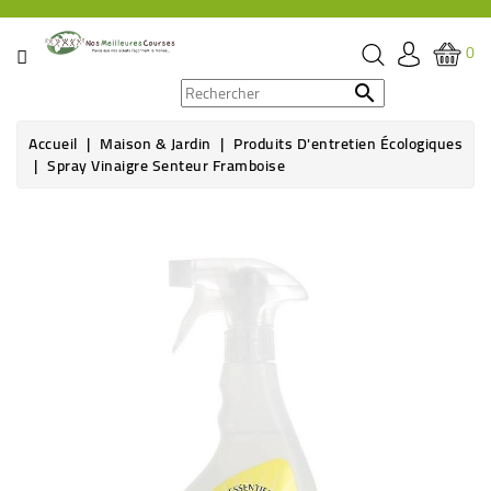
CATÉGORIE
0
PROMOS

Accueil
Maison & Jardin
Produits D'entretien Écologiques
ÉPICERIE
Spray Vinaigre Senteur Framboise
THÉ,
CAFÉ
&
BOISSON
HYGIÈNE
SOINS
SANTÉ
BIEN-
ÊTRE