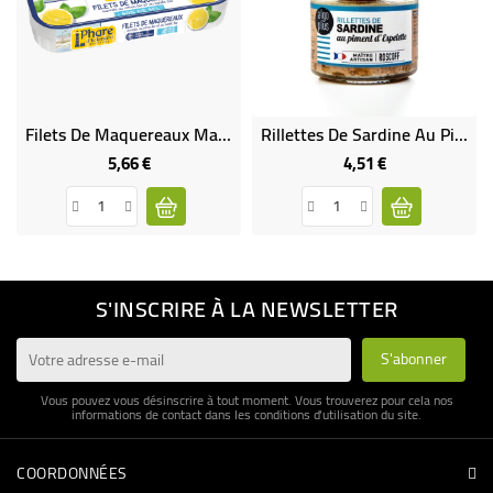
Filets De Maquereaux Marinés Au Citron Et Au Basilic -50% DE SEL
Rillettes De Sardine Au Piment D'Espelette
5,66 €
4,51 €
Prix
Prix
S'INSCRIRE À LA NEWSLETTER
Vous pouvez vous désinscrire à tout moment. Vous trouverez pour cela nos
informations de contact dans les conditions d'utilisation du site.
COORDONNÉES