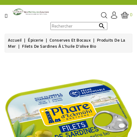
CATÉGORIE
0
PROMOS

Accueil
Épicerie
Conserves Et Bocaux
Produits De La
ÉPICERIE
Mer
Filets De Sardines À L’huile D’olive Bio
THÉ,
CAFÉ
&
BOISSON
HYGIÈNE
SOINS
SANTÉ
BIEN-
ÊTRE