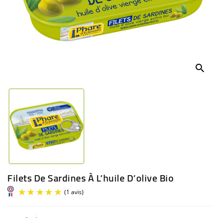
BÉBÉ
CULTUREL
search
Filets De Sardines À L’huile D’olive Bio