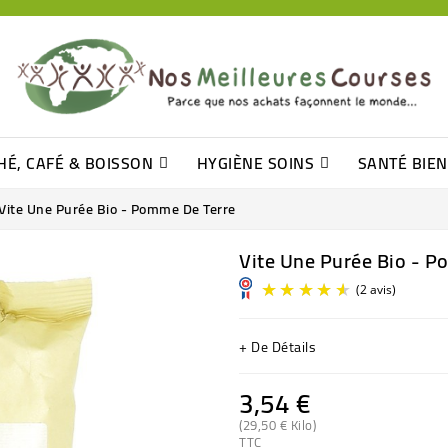
HÉ, CAFÉ & BOISSON
HYGIÈNE SOINS
SANTÉ BIE
Pâtisseries, Moelleux Et Cakes
Sucres En Morceaux, Bûchettes
Barre De Céréales, Pâte D\'amande
Tomates (purée, Coulis, Concentré....)
Levure De Bière Et Germe De Blé
Cotons
Tampo
Shampooin
Vite Une Purée Bio - Pomme De Terre
Vite Une Purée Bio - 
+ De Détails
3,54 €
(29,50 € Kilo)
TTC