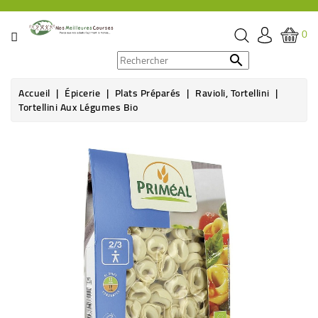
CATÉGORIE
0
PROMOS

Accueil
Épicerie
Plats Préparés
Ravioli, Tortellini
ÉPICERIE
Tortellini Aux Légumes Bio
THÉ,
CAFÉ
&
BOISSON
HYGIÈNE
SOINS
SANTÉ
BIEN-
ÊTRE