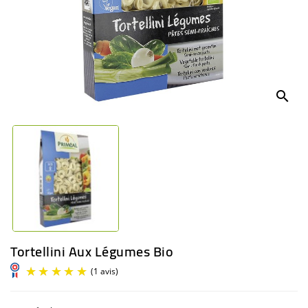
BÉBÉ
CULTUREL
search
Tortellini Aux Légumes Bio