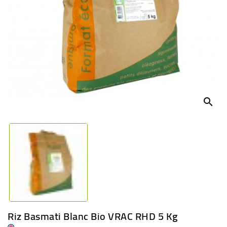
BÉBÉ
CULTUREL
search
Riz Basmati Blanc Bio VRAC RHD 5 Kg