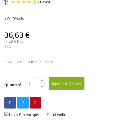
+ De Détails
36,63 €
(7,28 € Kilo)
TTC
(1 avis)
5 kg - Sac - 10 min. cuisson
Ajouter Au Panier
Quantité