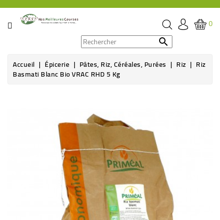
CATÉGORIE
0
PROMOS

Accueil
Épicerie
Pâtes, Riz, Céréales, Purées
Riz
Riz
ÉPICERIE
Basmati Blanc Bio VRAC RHD 5 Kg
THÉ,
CAFÉ
&
BOISSON
HYGIÈNE
SOINS
SANTÉ
BIEN-
ÊTRE