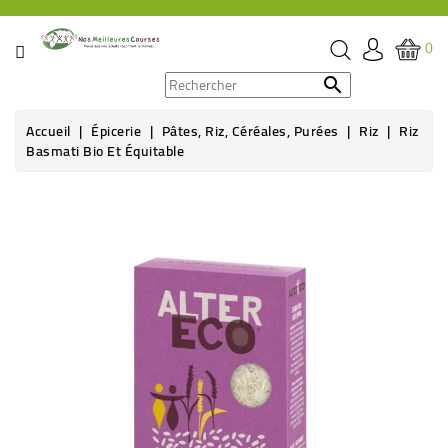
CATÉGORIE
0
PROMOS

Accueil
Épicerie
Pâtes, Riz, Céréales, Purées
Riz
Riz
ÉPICERIE
Basmati Bio Et Équitable
THÉ,
CAFÉ
&
BOISSON
HYGIÈNE
SOINS
SANTÉ
BIEN-
ÊTRE