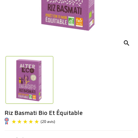
BÉBÉ
CULTUREL
search
Riz Basmati Bio Et Équitable