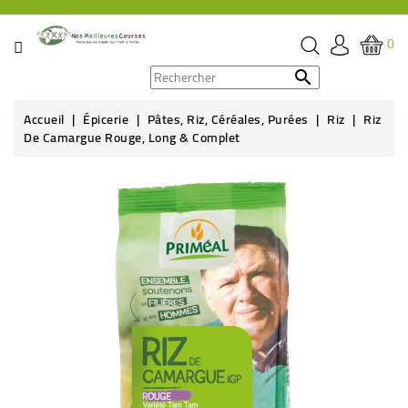
CATÉGORIE
0
PROMOS

Accueil
Épicerie
Pâtes, Riz, Céréales, Purées
Riz
Riz
ÉPICERIE
De Camargue Rouge, Long & Complet
THÉ,
CAFÉ
&
BOISSON
HYGIÈNE
SOINS
SANTÉ
BIEN-
ÊTRE