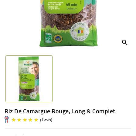
BÉBÉ
CULTUREL
search
Riz De Camargue Rouge, Long & Complet