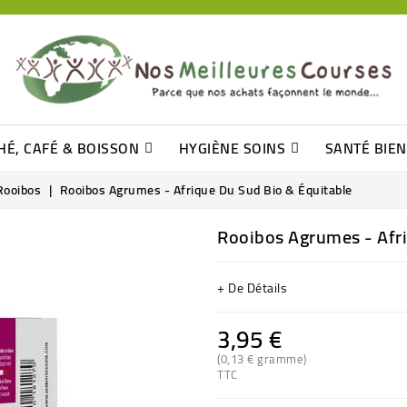
HÉ, CAFÉ & BOISSON
HYGIÈNE SOINS
SANTÉ BIE
Pâtisseries, Moelleux Et Cakes
Sucres En Morceaux, Bûchettes
Barre De Céréales, Pâte D\'amande
Tomates (purée, Coulis, Concentré....)
Levure De Bière Et Germe De Blé
Cotons
Tampo
Shampooin
Rooibos
Rooibos Agrumes - Afrique Du Sud Bio & Équitable
Rooibos Agrumes - Afri
+ De Détails
3,95 €
(0,13 € gramme)
TTC