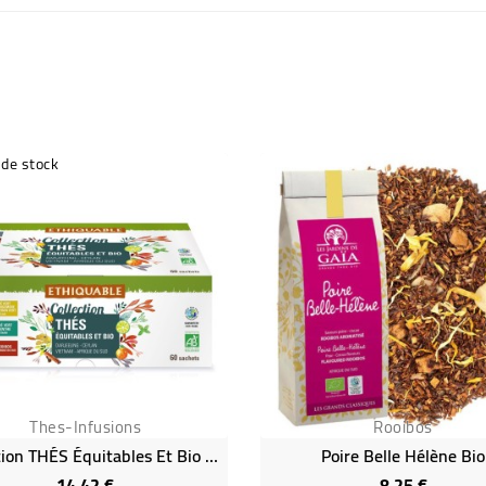
 de stock
Thes-Infusions
Rooibos
Collection THÉS Équitables Et Bio En Coffret
Poire Belle Hélène Bio
14,42 €
8,25 €
Prix
Prix