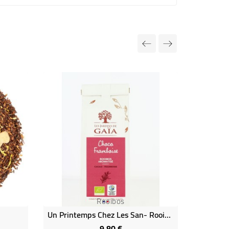
Rooibos
Un Printemps Chez Les San- Rooibos Aromatisé (framboise Cacao) - 100 G
9,80 €
Prix