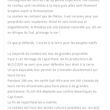
montagneux au nord du Cap de Bonne Espérance. Les feuilles
de rooibos sont récoltées à la main puis elles sont finement
broyées avant la fermentation.
Le rooibos ne contient pas de théine. Il est reconnu pour ses
propriétés anti-oxydantes. Riche en sels minéraux et
oligoéléments, le Rooibos est une boisson naturelle qui, dit-on
en Afrique du Sud, prolonge la vie !
Ce que je défends : L'accès à la terre pour les peuples natifs
La majorité du rooibos est issu de grandes propriétés.
Face à cet héritage de l'apartheid, les 62 producteurs de
W.O.COOP se sont unis pour défendre leur droit à la terre.
Un prix équitable leur permet de s’installer durablement sur
leurs terres.
Pendant 200 ans, les natifs Sud-Africains ont été chassés de
leurs terres ancestrales pour faire place à de grandes
plantations. Ils ont été déplacés aux confins désertiques du
Cap Ouest.
La fin de l'apartheid les a oubliés.
Le rooibos est l'une des seules cultures possibles sur ces sols