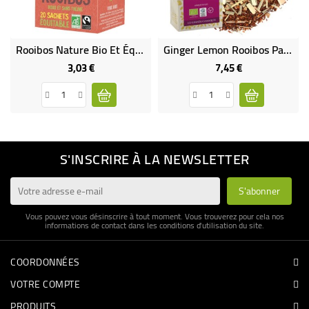
Rooibos Nature Bio Et Équitable
Ginger Lemon Rooibos Parfumé Bio & Équitable
3,03 €
7,45 €
Prix
Prix
S'INSCRIRE À LA NEWSLETTER
Vous pouvez vous désinscrire à tout moment. Vous trouverez pour cela nos
informations de contact dans les conditions d'utilisation du site.
COORDONNÉES
VOTRE COMPTE
PRODUITS