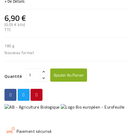
+ De Détails
6,90 €
(0,05 € kilo)
(1 avis)
TTC
180 g
Nouveau format
Ajouter Au Panier
Quantité
Paiement sécurisé