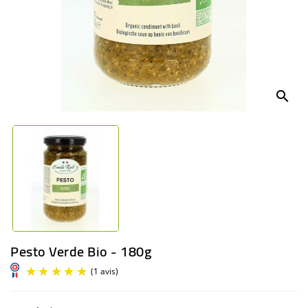
BÉBÉ
CULTUREL
search
Pesto Verde Bio - 180g