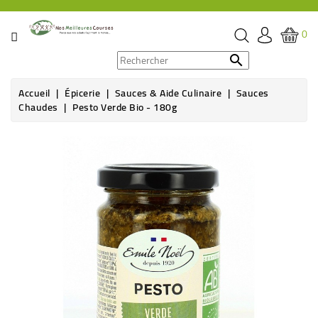
CATÉGORIE
0
PROMOS

Accueil
Épicerie
Sauces & Aide Culinaire
Sauces
ÉPICERIE
Chaudes
Pesto Verde Bio - 180g
THÉ,
CAFÉ
&
BOISSON
HYGIÈNE
SOINS
SANTÉ
BIEN-
ÊTRE