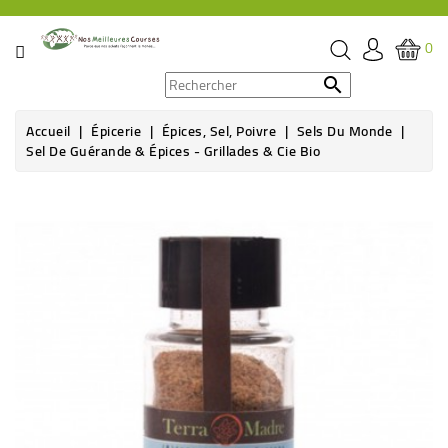
CATÉGORIE
0
PROMOS

Accueil
Épicerie
Épices, Sel, Poivre
Sels Du Monde
ÉPICERIE
Sel De Guérande & Épices - Grillades & Cie Bio
THÉ,
Rupture de stock
CAFÉ
&
BOISSON
HYGIÈNE
SOINS
SANTÉ
BIEN-
ÊTRE