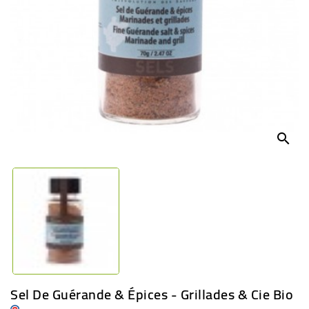
BÉBÉ
CULTUREL
search
Sel De Guérande & Épices - Grillades & Cie Bio