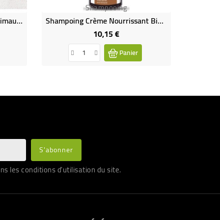
Shampooing
Shampoing Solide Ourson Guimauve Pour Les Enfants
Shampoing Crème Nourrissant Bio Au Karité Et À L'amande
10,15 €
Prix
Panier
les conditions d'utilisation du site.