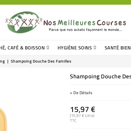
HÉ, CAFÉ & BOISSON
HYGIÈNE SOINS
SANTÉ BIE
Pâtisseries, Moelleux Et Cakes
Sucres En Morceaux, Bûchettes
Barre De Céréales, Pâte D\'amande
Tomates (purée, Coulis, Concentré....)
Levure De Bière Et Germe De Blé
Cotons
Tampo
Shampooin
ing
Shampoing Douche Des Familles
Shampoing Douche Des
+ De Détails
15,97 €
(15,97 € Litre)
TTC