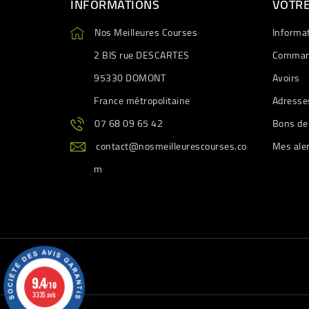
INFORMATIONS
VOTR
Nos Meilleures Courses
Informa
2 BIS rue DESCARTES
Comman
95330 DOMONT
Avoirs
France métropolitaine
Adresse
07 68 09 65 42
Bons de
contact@nosmeilleurescourses.co
Mes ale
m
9.4
/10
3335 avis