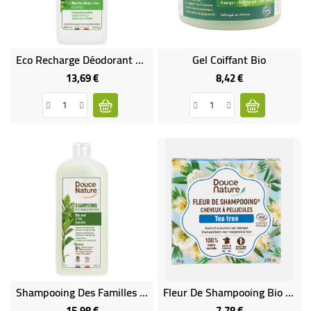
Eco Recharge Déodorant Menthe Douce Bio Et Équitable
Gel Coiffant Bio
13,69 €
8,42 €
Prix
Prix
Shampooing Des Familles Tous Cheveux Thé Vert D'Inde Bio Et Équitable
Fleur De Shampooing Bio - Cheveux À Pellicules
15,98 €
7,78 €
Prix
Prix