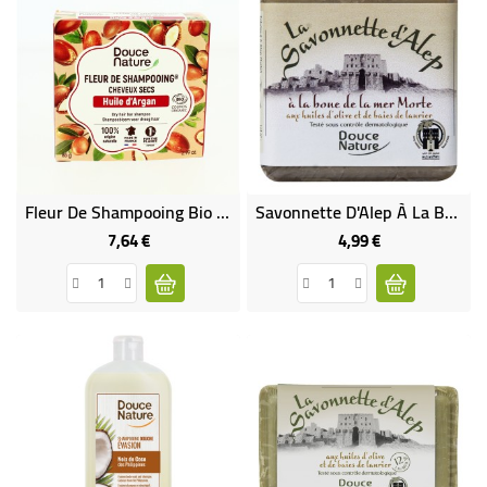
Fleur De Shampooing Bio - Cheveux Secs
Savonnette D'Alep À La Boue De La Mer Morte Et Aux Huiles D'olive Et De Baies De Laurier
7,64 €
4,99 €
Prix
Prix