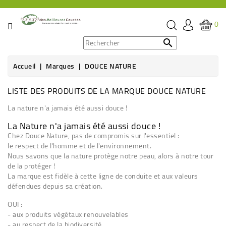
CATÉGORIE
0
PROMOS

Accueil
Marques
DOUCE NATURE
ÉPICERIE
LISTE DES PRODUITS DE LA MARQUE DOUCE NATURE
THÉ,
CAFÉ
La nature n'a jamais été aussi douce !
&
La Nature n'a jamais été aussi douce !
BOISSON
Chez Douce Nature, pas de compromis sur l'essentiel :
le respect de l'homme et de l'environnement.
HYGIÈNE
Nous savons que la nature protège notre peau, alors à notre tour
SOINS
de la protéger !
La marque est fidèle à cette ligne de conduite et aux valeurs
défendues depuis sa création.
SANTÉ
BIEN-
OUI :
ÊTRE
- aux produits végétaux renouvelables
- au respect de la biodiversité