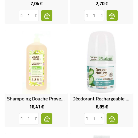
7,04 €
2,70 €
Prix
Prix
Shampoing Douche Provence Verveine
Déodorant Rechargeable Aloe Vera Du Mexique Bio Et Équitable
16,41 €
6,85 €
Prix
Prix