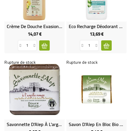
Crème De Douche Evasion Au Lait De Vanille - 1 L
Eco Recharge Déodorant Aloe Vera Bio Et Équitable
14,07 €
13,69 €
Prix
Prix
Rupture de stock
Rupture de stock
Savonnette D'Alep À L'argile Rouge Et Aux Huiles D'olive Et De Baies De Laurier
Savon D'Alep En Bloc Bio - 200 G