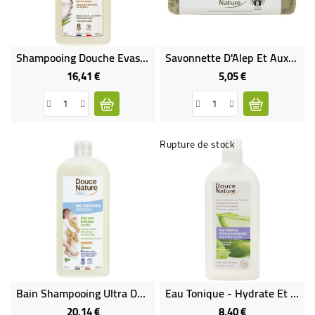
Shampooing Douche Evasion Noix De Coco Bio
Savonnette D'Alep Et Aux Huiles D'olive Et De Baies De Laurier 12%
16,41 €
5,05 €
Prix
Prix
Rupture de stock
Bain Shampooing Ultra Doux Sans Sulfates, Hypoallergénique
Eau Tonique - Hydrate Et Régénère - Aloe Vera Et Bleuet Bio
20,14 €
8,40 €
Prix
Prix