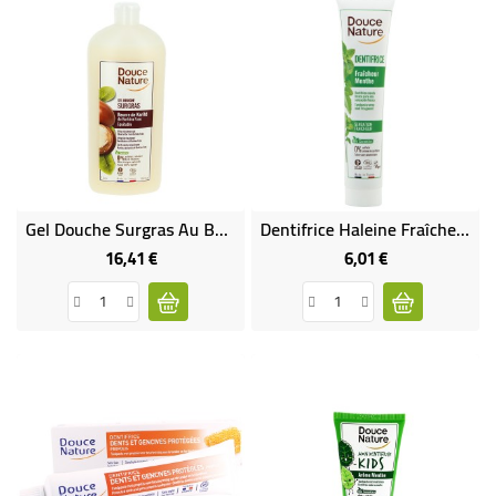
Gel Douche Surgras Au Beurre De Karité Bio
Dentifrice Haleine Fraîche À La Menthe
16,41 €
6,01 €
Prix
Prix