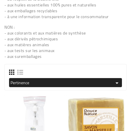
- aux huiles essentielles 100% pures et naturelles
BÉBÉ
- aux emballages recyclables
- à une information transparente pour le consommateur
CULTUREL
NON :
- aux colorants et aux matières de synthèse
- aux dérivés pétrochimiques
- aux matières animales
- aux tests sur les animaux
- aux suremballages
Pertinence
