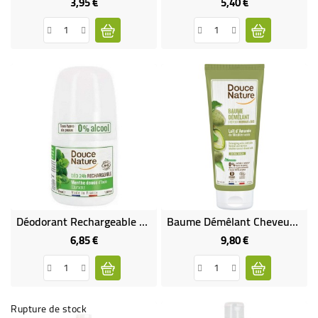
3,95 €
5,40 €
Prix
Prix
Déodorant Rechargeable Purifiant Menthe Douce Bio Et Équitable
Baume Démêlant Cheveux Normaux Au Lait D'Amande Bio
6,85 €
9,80 €
Prix
Prix
Rupture de stock