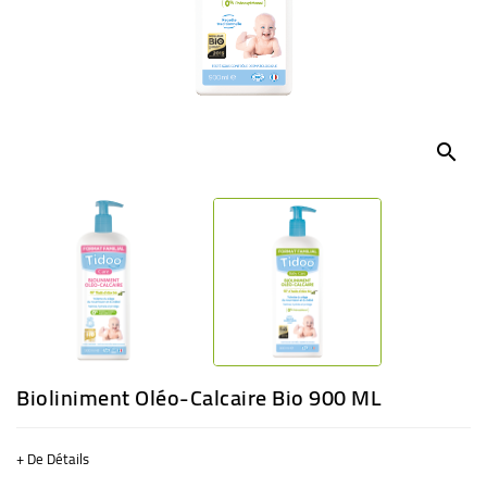
BÉBÉ
CULTUREL
search
Bioliniment Oléo-Calcaire Bio 900 ML
+ De Détails