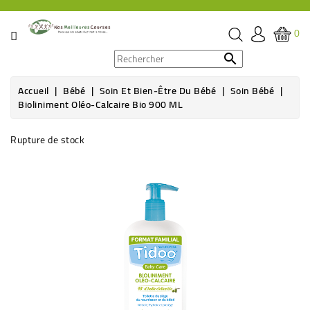
CATÉGORIE
0
PROMOS

Accueil
Bébé
Soin Et Bien-Être Du Bébé
Soin Bébé
ÉPICERIE
Bioliniment Oléo-Calcaire Bio 900 ML
THÉ,
Rupture de stock
CAFÉ
&
BOISSON
HYGIÈNE
SOINS
SANTÉ
BIEN-
ÊTRE