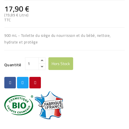
17,90 €
(19,89 € Litre)
TTC
900 mL - Toilette du siège du nourrisson et du bébé, nettoie,
hydrate et protège
Hors Stock
Quantité