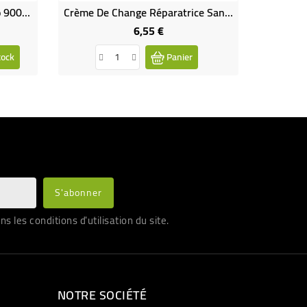
Bioliniment Oléo-Calcaire Bio 900 ML
Crème De Change Réparatrice Sans Oxyde De Zinc
6,55 €
Prix
tock
Panier
les conditions d'utilisation du site.
NOTRE SOCIÉTÉ