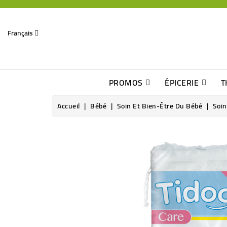
Français
PROMOS
ÉPICERIE
T
Dates Dépassées, Jusqu\'à -70% De Réduction
Découverte De Beaux Produits Au Détour D\'une Bonne Affaire
Sucres & Édulcorants Naturels
Chocolats, Barres & Confiserie
Accueil
Bébé
Soin Et Bien-Être Du Bébé
Soin