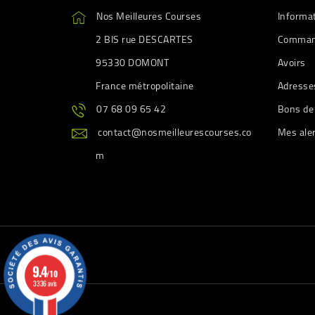
Nos Meilleures Courses
Informa
2 BIS rue DESCARTES
Comman
95330 DOMONT
Avoirs
France métropolitaine
Adresse
07 68 09 65 42
Bons de
contact@nosmeilleurescourses.co
Mes ale
m
9.4
/10
3336 avis