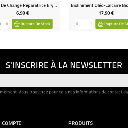
Crème De Change Réparatrice Erycare Au Calendula Bio - 75 G | TIDOO
6,90 €
17,90 €
Prix
Prix
Rupture De Stock
Rupture De S
S'INSCRIRE À LA NEWSLETTER
moment. Vous trouverez pour cela nos informations de contact dans 
E COMPTE
PRODUITS