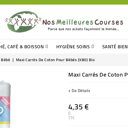
HÉ, CAFÉ & BOISSON
HYGIÈNE SOINS
SANTÉ BIE
Pâtisseries, Moelleux Et Cakes
Sucres En Morceaux, Bûchettes
Barre De Céréales, Pâte D\'amande
Tomates (purée, Coulis, Concentré....)
Levure De Bière Et Germe De Blé
Cotons
Tampo
Shampooin
 Bébé
Maxi Carrés De Coton Pour Bébés (x80) Bio
Maxi Carrés De Coton P
+ De Détails
4,35 €
()
TTC