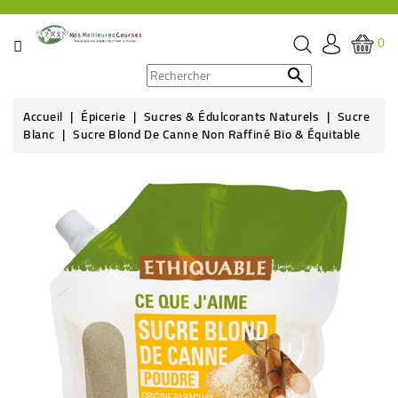
CATÉGORIE
0
PROMOS

Accueil
Épicerie
Sucres & Édulcorants Naturels
Sucre
ÉPICERIE
Blanc
Sucre Blond De Canne Non Raffiné Bio & Équitable
THÉ,
CAFÉ
&
BOISSON
HYGIÈNE
SOINS
SANTÉ
BIEN-
ÊTRE