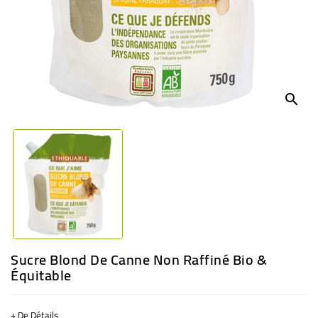
BÉBÉ
CULTUREL
search
Sucre Blond De Canne Non Raffiné Bio &
Équitable
+ De Détails