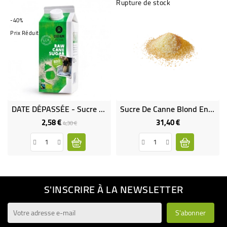
Rupture de stock
-40%
Prix Réduit
DATE DÉPASSÉE - Sucre En Poudre Non Raffiné Bio Tetrapack
Sucre De Canne Blond En Poudre Bio & Équitable VRAC RHD 5 Kg
2,58 €
31,40 €
Prix
Prix
Prix
4,30 €
de
base
S'INSCRIRE À LA NEWSLETTER