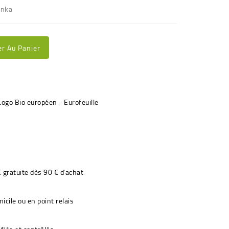
anka
er Au Panier
€ gratuite dès 90 € d'achat
icile ou en point relais