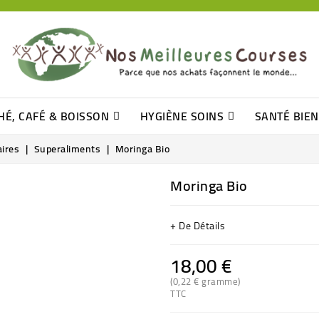
HÉ, CAFÉ & BOISSON
HYGIÈNE SOINS
SANTÉ BIE
Pâtisseries, Moelleux Et Cakes
Sucres En Morceaux, Bûchettes
Barre De Céréales, Pâte D\'amande
Tomates (purée, Coulis, Concentré....)
Levure De Bière Et Germe De Blé
Cotons
Tampo
Shampooin
ires
Superaliments
Moringa Bio
Moringa Bio
+ De Détails
18,00 €
(0,22 € gramme)
TTC