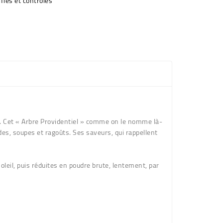
fiés et contrôlés
a. Cet « Arbre Providentiel » comme on le nomme là-
es, soupes et ragoûts. Ses saveurs, qui rappellent
leil, puis réduites en poudre brute, lentement, par