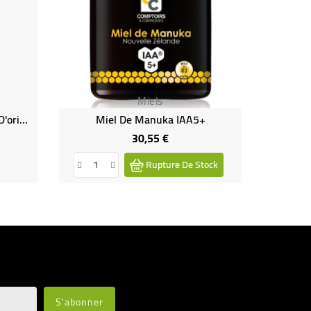
Miels
Warana-Guarana Des Terres D'origine Bio -Gélules
Miel De Manuka IAA5+
Go
30,55 €
Prix
Rupture De Stock