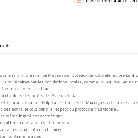
Plus de 1500 produits certi
oduit
dans le jardin forestier de Maussawa (Coteaux de Kotmalé) au Sri-Lank
rs millénaires par les populations locales, comme un légume : en salad
n font un aliment de choix.
ri Lankais des forêts de l’Asie du Sud.
etits producteurs de Halpola, les feuilles de Moringa sont séchées au so
ipes actifs, le tout dans le respect du protocole traditionnel.
t et même ingrédient cosmétique!
équilibrée en vitamines et minéraux :
 à la spécialisation cellulaire;
ter contre la fatigue;