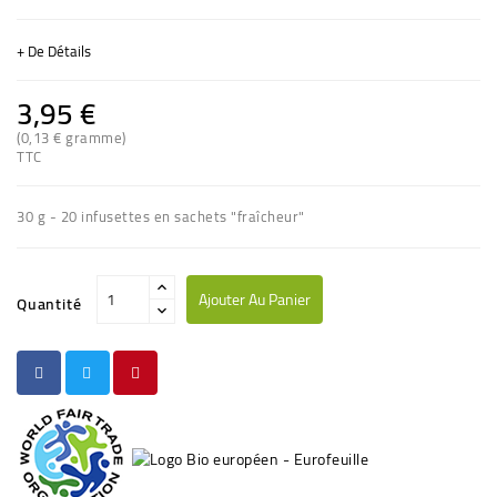
+ De Détails
3,95 €
(0,13 € gramme)
TTC
(3 avis)
30 g - 20 infusettes en sachets "fraîcheur"
Ajouter Au Panier
Quantité