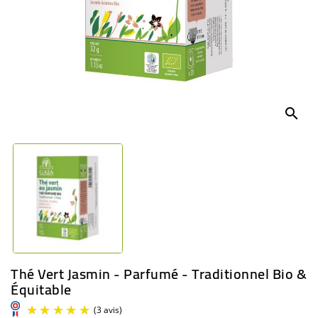
BÉBÉ
CULTUREL
search
Thé Vert Jasmin - Parfumé - Traditionnel Bio &
Équitable