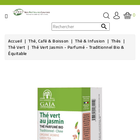
CATÉGORIE
0
PROMOS

Accueil
Thé, Café & Boisson
Thé & Infusion
Thés
ÉPICERIE
Thé Vert
Thé Vert Jasmin - Parfumé - Traditionnel Bio &
Équitable
THÉ,
CAFÉ
&
BOISSON
HYGIÈNE
SOINS
SANTÉ
BIEN-
ÊTRE