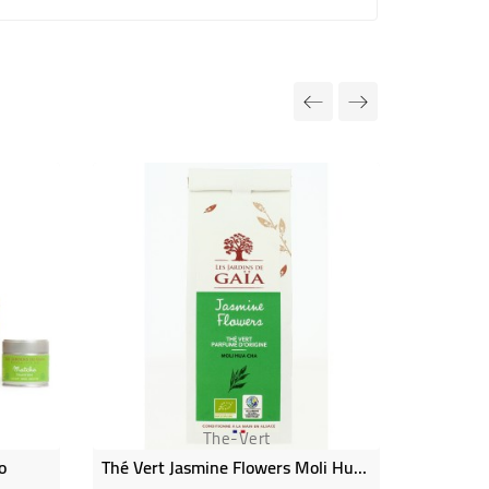
Rupture de
The-Vert
o
Thé Vert Jasmine Flowers Moli Hua Cha Bio
Thé Ver