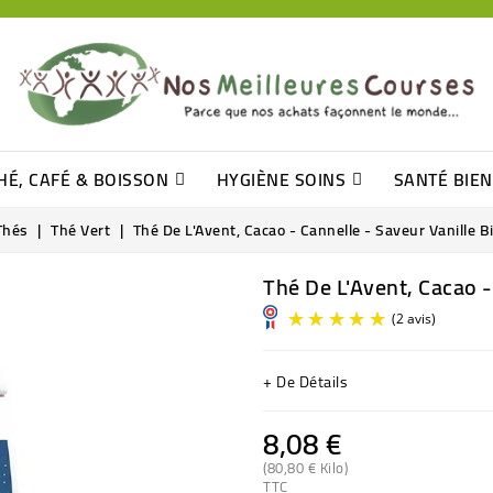
HÉ, CAFÉ & BOISSON
HYGIÈNE SOINS
SANTÉ BIE
Pâtisseries, Moelleux Et Cakes
Sucres En Morceaux, Bûchettes
Barre De Céréales, Pâte D\'amande
Tomates (purée, Coulis, Concentré....)
Levure De Bière Et Germe De Blé
Cotons
Tampo
Shampooin
Thés
Thé Vert
Thé De L'Avent, Cacao - Cannelle - Saveur Vanille B
Thé De L'Avent, Cacao -
+ De Détails
8,08 €
(80,80 € Kilo)
TTC