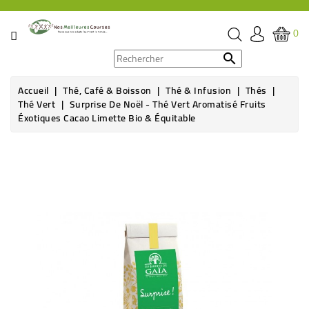
CATÉGORIE
0
PROMOS

Accueil
Thé, Café & Boisson
Thé & Infusion
Thés
ÉPICERIE
Thé Vert
Surprise De Noël - Thé Vert Aromatisé Fruits
Éxotiques Cacao Limette Bio & Équitable
THÉ,
CAFÉ
&
BOISSON
HYGIÈNE
SOINS
SANTÉ
BIEN-
ÊTRE