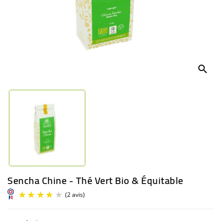
BÉBÉ
CULTUREL
search
Sencha Chine - Thé Vert Bio & Équitable