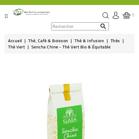
CATÉGORIE
0
PROMOS

Accueil
Thé, Café & Boisson
Thé & Infusion
Thés
ÉPICERIE
Thé Vert
Sencha Chine - Thé Vert Bio & Équitable
THÉ,
CAFÉ
&
BOISSON
HYGIÈNE
SOINS
SANTÉ
BIEN-
ÊTRE