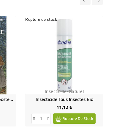
Rupture de stock
Rupture de
Insecticide-Naturel
BD Sur Les Chemins De Compostelle - Voyage De Jhen
Insecticide Tous Insectes Bio
Mini S
11,12 €
Prix
Rupture De Stock