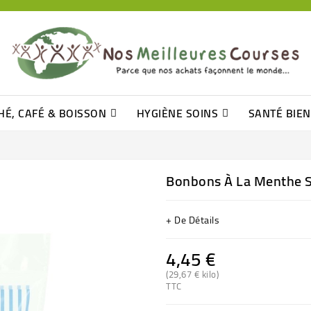
HÉ, CAFÉ & BOISSON
HYGIÈNE SOINS
SANTÉ BIE
Pâtisseries, Moelleux Et Cakes
Sucres En Morceaux, Bûchettes
Barre De Céréales, Pâte D\'amande
Tomates (purée, Coulis, Concentré....)
Levure De Bière Et Germe De Blé
Cotons
Tampo
Shampooin
Bonbons À La Menthe
+ De Détails
4,45 €
(29,67 € kilo)
TTC