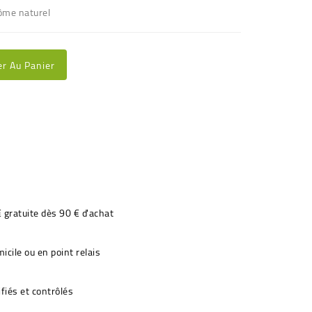
ôme naturel
er Au Panier
€ gratuite dès 90 € d'achat
icile ou en point relais
fiés et contrôlés