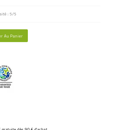
sité : 5/5
er Au Panier
€ gratuite dès 90 € d'achat