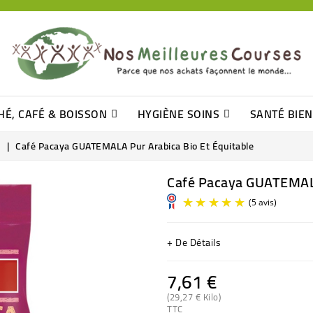
HÉ, CAFÉ & BOISSON
HYGIÈNE SOINS
SANTÉ BIE
Pâtisseries, Moelleux Et Cakes
Sucres En Morceaux, Bûchettes
Barre De Céréales, Pâte D\'amande
Tomates (purée, Coulis, Concentré....)
Levure De Bière Et Germe De Blé
Cotons
Tampo
Shampooin
u
Café Pacaya GUATEMALA Pur Arabica Bio Et Équitable
Café Pacaya GUATEMALA
+ De Détails
7,61 €
(29,27 € Kilo)
TTC