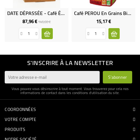
DATE DÉPASSÉE - Café Éthiopie Moka Wolayta GRAINS Bio & Équitable VRAC RHD 3.25 Kg
Café PEROU En Grains Bio Et Équitable 500 G
87,96 €
15,17 €
Prix
Prix
Prix
146,60 €
de
base
S'INSCRIRE À LA NEWSLETTER
Vous pouvez vous désinscrire à tout moment. Vous trouverez pour cela nos
informations de contact dans les conditions d'utilisation du site.
COORDONNÉES
VOTRE COMPTE
PRODUITS
NOTRE SOCIÉTÉ