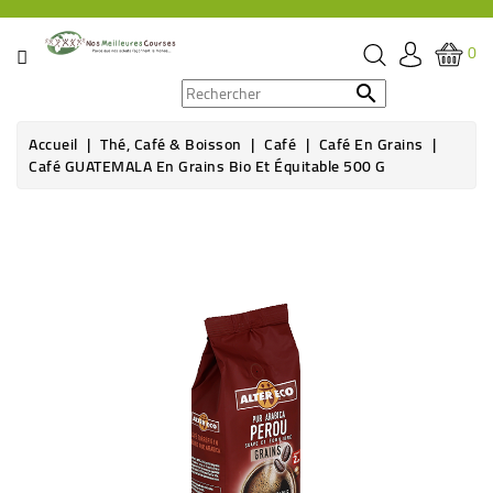
CATÉGORIE
0
PROMOS

Accueil
Thé, Café & Boisson
Café
Café En Grains
ÉPICERIE
Café GUATEMALA En Grains Bio Et Équitable 500 G
THÉ,
CAFÉ
&
BOISSON
HYGIÈNE
SOINS
SANTÉ
BIEN-
ÊTRE