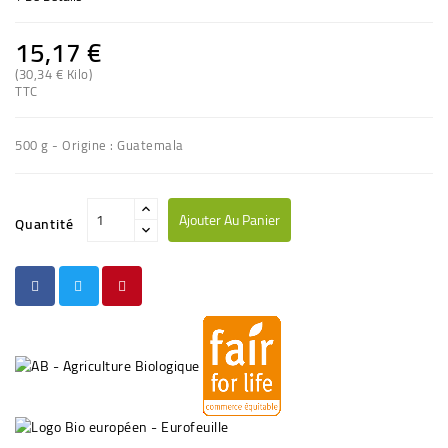
15,17 €
(30,34 € Kilo)
TTC
500 g - Origine : Guatemala
Ajouter Au Panier
Quantité