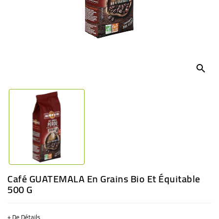
BÉBÉ
CULTUREL
search
Café GUATEMALA En Grains Bio Et Équitable
500 G
+ De Détails