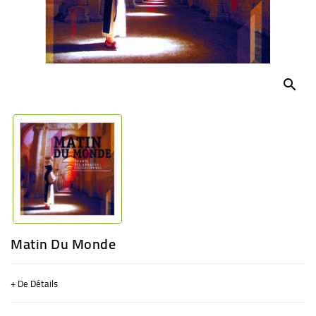
BÉBÉ
CULTUREL
search
Matin Du Monde
+ De Détails