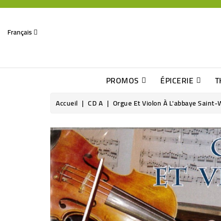
Français
PROMOS
ÉPICERIE
T
Dates Dépassées, Jusqu\'à -70% De Réduction
Découverte De Beaux Produits Au Détour D\'une Bonne Affaire
Sucres & Édulcorants Naturels
Chocolats, Barres & Confiserie
Accueil
CD A
Orgue Et Violon À L'abbaye Saint-
Rupture de stock