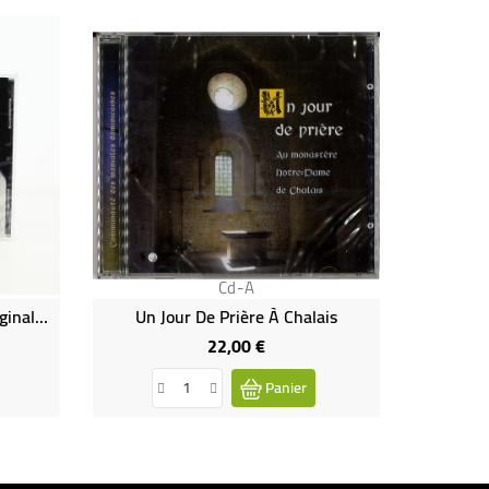
Cd-A
Le Grand Silence - Bande Originale Du Film
Un Jour De Prière À Chalais
L'étoil
22,00 €
Prix
Panier