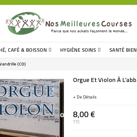
HÉ, CAFÉ & BOISSON
HYGIÈNE SOINS
SANTÉ BIE
Pâtisseries, Moelleux Et Cakes
Sucres En Morceaux, Bûchettes
Barre De Céréales, Pâte D\'amande
Tomates (purée, Coulis, Concentré....)
Levure De Bière Et Germe De Blé
Cotons
Tampo
Shampooin
Wandrille (CD)
Orgue Et Violon À L'ab
+ De Détails
8,00 €
TTC