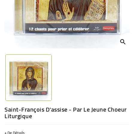
BÉBÉ
CULTUREL
search
Saint-François D'assise - Par Le Jeune Choeur
Liturgique
+ De Détails