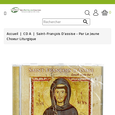
CATÉGORIE
0
PROMOS

Accueil
CD A
Saint-François D'assise - Par Le Jeune
ÉPICERIE
Choeur Liturgique
THÉ,
CAFÉ
&
BOISSON
HYGIÈNE
SOINS
SANTÉ
BIEN-
ÊTRE