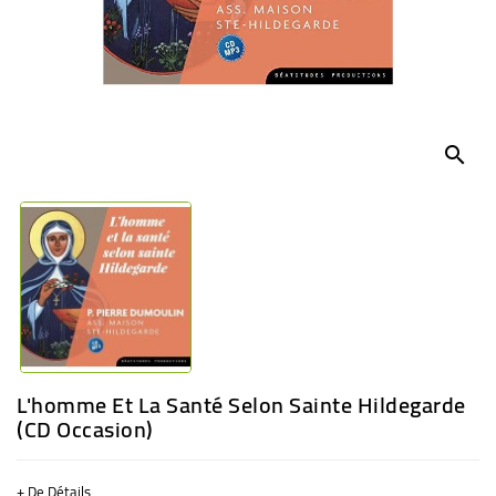
BÉBÉ
CULTUREL
search
L'homme Et La Santé Selon Sainte Hildegarde
(CD Occasion)
+ De Détails