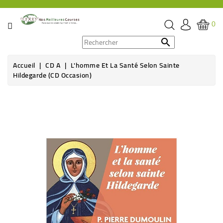
CATÉGORIE
0
PROMOS

Accueil
CD A
L'homme Et La Santé Selon Sainte
ÉPICERIE
Hildegarde (CD Occasion)
THÉ,
Rupture de stock
CAFÉ
&
BOISSON
HYGIÈNE
SOINS
SANTÉ
BIEN-
ÊTRE