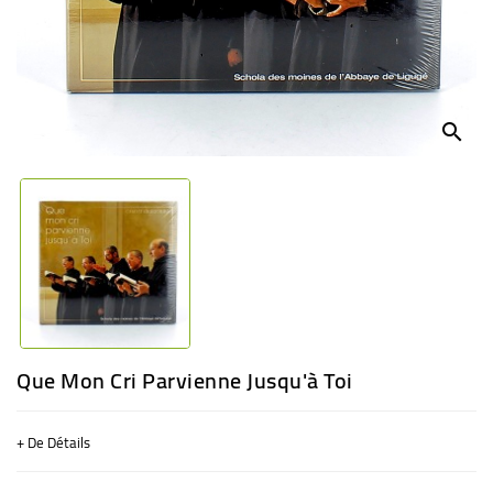
BÉBÉ
CULTUREL
search
Que Mon Cri Parvienne Jusqu'à Toi
+ De Détails