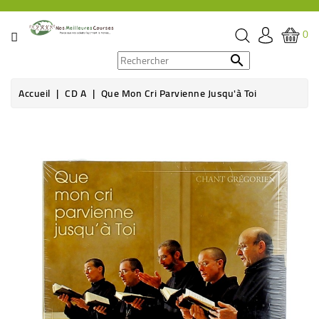
CATÉGORIE
0
PROMOS

Accueil
CD A
Que Mon Cri Parvienne Jusqu'à Toi
ÉPICERIE
THÉ,
CAFÉ
&
BOISSON
HYGIÈNE
SOINS
SANTÉ
BIEN-
ÊTRE