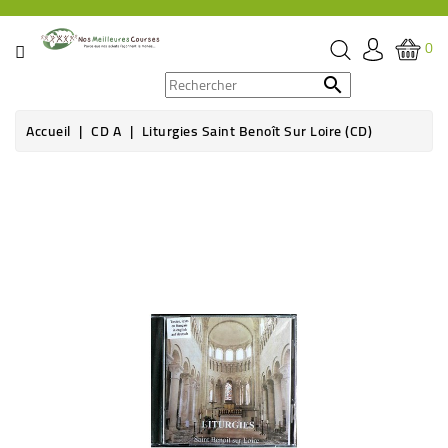
CATÉGORIE
0
PROMOS

Accueil
CD A
Liturgies Saint Benoît Sur Loire (CD)
ÉPICERIE
Rupture de stock
THÉ,
CAFÉ
&
BOISSON
HYGIÈNE
SOINS
SANTÉ
BIEN-
ÊTRE