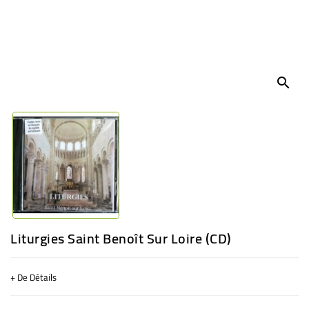
BÉBÉ
CULTUREL
search
Liturgies Saint Benoît Sur Loire (CD)
+ De Détails