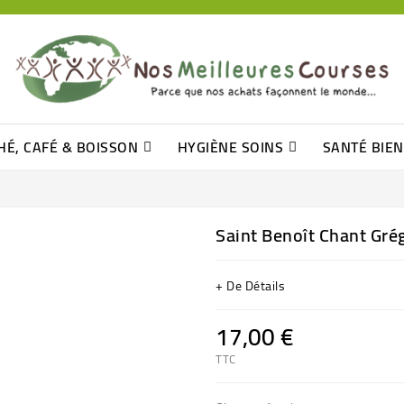
HÉ, CAFÉ & BOISSON
HYGIÈNE SOINS
SANTÉ BIE
Pâtisseries, Moelleux Et Cakes
Sucres En Morceaux, Bûchettes
Barre De Céréales, Pâte D\'amande
Tomates (purée, Coulis, Concentré....)
Levure De Bière Et Germe De Blé
Cotons
Tampo
Shampooin
Saint Benoît Chant Gré
+ De Détails
17,00 €
TTC