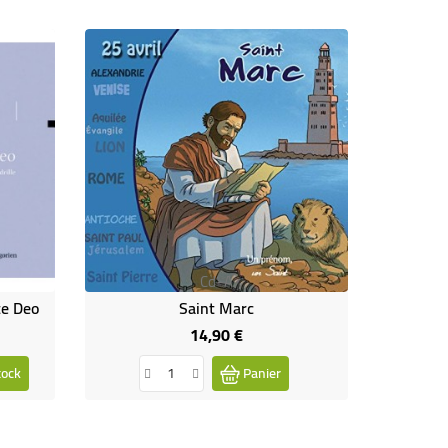
Cd-A
te Deo
Saint Marc
14,90 €
Prix
tock
Panier