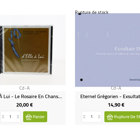
Rupture de stock
Cd-A
Cd-A
D'Elle À Lui - Le Rosaire En Chansons
Eternel Grégorien - Exsulta
20,00 €
14,90 €
Prix
Prix
Panier
Rupture De S