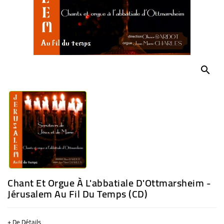
BÉBÉ
CULTUREL
search
Chant Et Orgue À L'abbatiale D'Ottmarsheim -
Jérusalem Au Fil Du Temps (CD)
+ De Détails