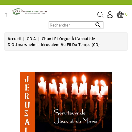
CATÉGORIE
0
PROMOS

Accueil
CD A
Chant Et Orgue À L'abbatiale
ÉPICERIE
D'Ottmarsheim - Jérusalem Au Fil Du Temps (CD)
THÉ,
CAFÉ
&
BOISSON
HYGIÈNE
SOINS
SANTÉ
BIEN-
ÊTRE