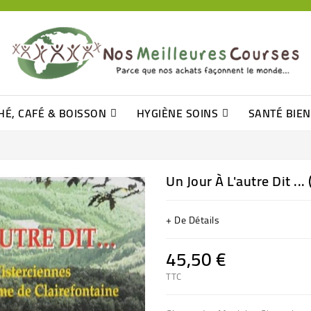
HÉ, CAFÉ & BOISSON
HYGIÈNE SOINS
SANTÉ BIE
Pâtisseries, Moelleux Et Cakes
Sucres En Morceaux, Bûchettes
Barre De Céréales, Pâte D\'amande
Tomates (purée, Coulis, Concentré....)
Levure De Bière Et Germe De Blé
Cotons
Tampo
Shampooin
Un Jour À L'autre Dit ...
+ De Détails
45,50 €
TTC