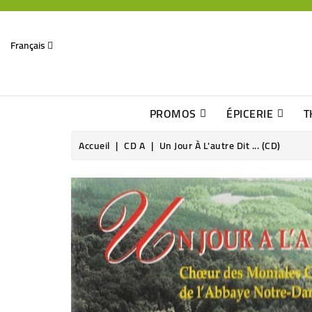
Français
PROMOS
ÉPICERIE
T
Dates Dépassées, Jusqu\'à -70% De Réduction
Découverte De Beaux Produits Au Détour D\'une Bonne Affaire
Sucres & Édulcorants Naturels
Chocolats, Barres & Confiserie
Accueil
CD A
Un Jour À L'autre Dit ... (CD)
Rupture de stock