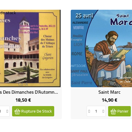
 de stock
Cd-A
Cd-A
Messes Des Dimanches D'Automne II - Chant Grégorien (CD)
Saint Marc
18,50 €
14,90 €
Prix
Prix
Rupture De Stock
Panier