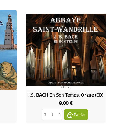
Cd-A
J.S. BACH En Son Temps, Orgue (CD)
8,00 €
Prix
Panier