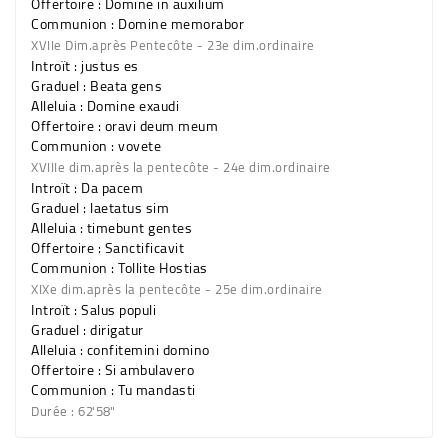
Offertoire : Domine in auxilium
Communion : Domine memorabor
XVIIe Dim.après Pentecôte - 23e dim.ordinaire
Introït : justus es
Graduel : Beata gens
Alleluia : Domine exaudi
Offertoire : oravi deum meum
Communion : vovete
XVIIIe dim.après la pentecôte - 24e dim.ordinaire
Introït : Da pacem
Graduel : laetatus sim
Alleluia : timebunt gentes
Offertoire : Sanctificavit
Communion : Tollite Hostias
XIXe dim.après la pentecôte - 25e dim.ordinaire
Introït : Salus populi
Graduel : dirigatur
Alleluia : confitemini domino
Offertoire : Si ambulavero
Communion : Tu mandasti
Durée : 62'58"