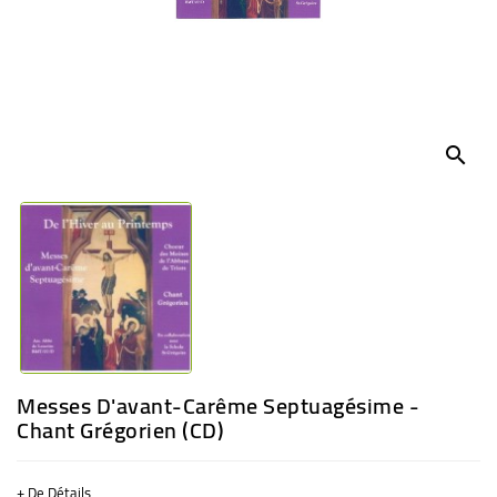
BÉBÉ
CULTUREL
search
Messes D'avant-Carême Septuagésime -
Chant Grégorien (CD)
+ De Détails