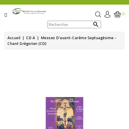
CATÉGORIE
0
PROMOS

Accueil
CD A
Messes D'avant-Carême Septuagésime -
ÉPICERIE
Chant Grégorien (CD)
THÉ,
CAFÉ
&
BOISSON
HYGIÈNE
SOINS
SANTÉ
BIEN-
ÊTRE