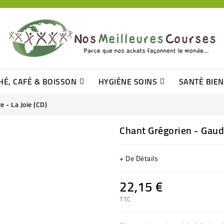
HÉ, CAFÉ & BOISSON
HYGIÈNE SOINS
SANTÉ BIE
Pâtisseries, Moelleux Et Cakes
Sucres En Morceaux, Bûchettes
Barre De Céréales, Pâte D\'amande
Tomates (purée, Coulis, Concentré....)
Levure De Bière Et Germe De Blé
Cotons
Tampo
Shampooin
 - La Joie (CD)
Chant Grégorien - Gaude
+ De Détails
22,15 €
TTC