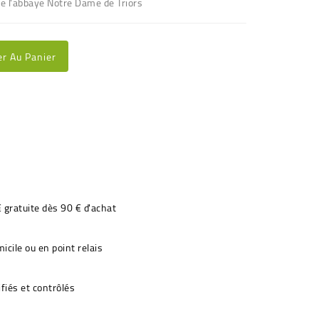
e l'abbaye Notre Dame de Triors
er Au Panier
€ gratuite dès 90 € d'achat
icile ou en point relais
fiés et contrôlés