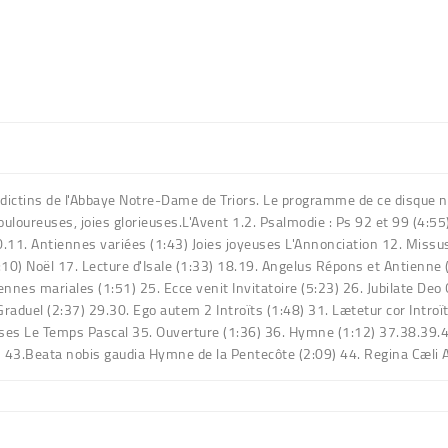
ictins de l'Abbaye Notre-Dame de Triors. Le programme de ce disque nou
 douloureuses, joies glorieuses.L'Avent 1.2. Psalmodie : Ps 92 et 99 (4:55
9.10.11. Antiennes variées (1:43) Joies joyeuses L'Annonciation 12. Mis
4:10) Noël 17. Lecture d'IsaIe (1:33) 18.19. Angelus Répons et Antienn
nes mariales (1:51) 25. Ecce venit Invitatoire (5:23) 26. Jubilate Deo 
uel (2:37) 29.30. Ego autem 2 Introïts (1:48) 31. Lætetur cor Introït
uses Le Temps Pascal 35. Ouverture (1:36) 36. Hymne (1:12) 37.38.39.40
 43.Beata nobis gaudia Hymne de la Pentecôte (2:09) 44. Regina Cæli 