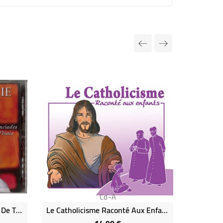
Cd-A
Comme Marie - Annonciades De Thiais (Hymnes À Marie)
Le Catholicisme Raconté Aux Enfants