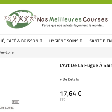
HÉ, CAFÉ & BOISSON
HYGIÈNE SOINS
SANTÉ BIE
Pâtisseries, Moelleux Et Cakes
Sucres En Morceaux, Bûchettes
Barre De Céréales, Pâte D\'amande
Tomates (purée, Coulis, Concentré....)
Levure De Bière Et Germe De Blé
Cotons
Tampo
Shampooin
Sur-Loire
L'Art De La Fugue À Sa
+ De Détails
17,64 €
TTC