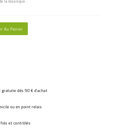
e la Basilique
er Au Panier
€ gratuite dès 90 € d'achat
icile ou en point relais
fiés et contrôlés