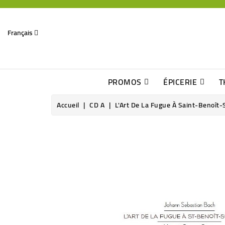
Français
PROMOS
ÉPICERIE
T
Dates Dépassées, Jusqu\'à -70% De Réduction
Découverte De Beaux Produits Au Détour D\'une Bonne Affaire
Sucres & Édulcorants Naturels
Chocolats, Barres & Confiserie
Accueil
CD A
L'Art De La Fugue À Saint-Benoît-