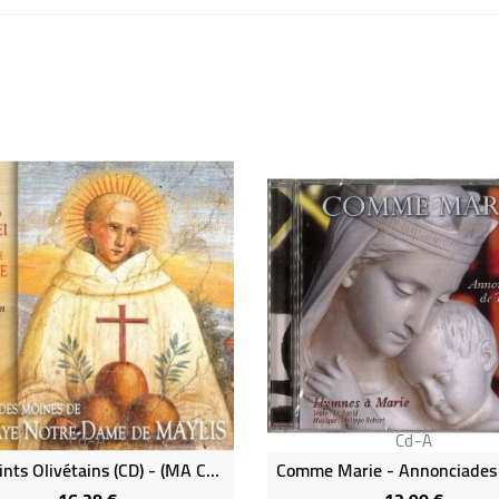
Cd-A
Cd-A
Les Saints Olivétains (CD) - (MA CDO)